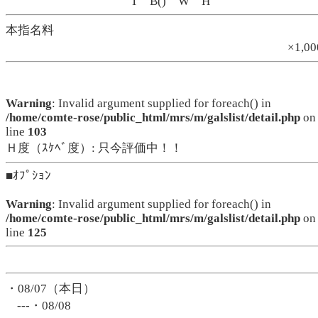
T B() W H
本指名料
×1,0
Warning
: Invalid argument supplied for foreach() in
/home/comte-rose/public_html/mrs/m/galslist/detail.php
on
line
103
Ｈ度（ｽｹﾍﾞ度）: 只今評価中！！
■ｵﾌﾟｼｮﾝ
Warning
: Invalid argument supplied for foreach() in
/home/comte-rose/public_html/mrs/m/galslist/detail.php
on
line
125
・08/07（本日）
---・08/08