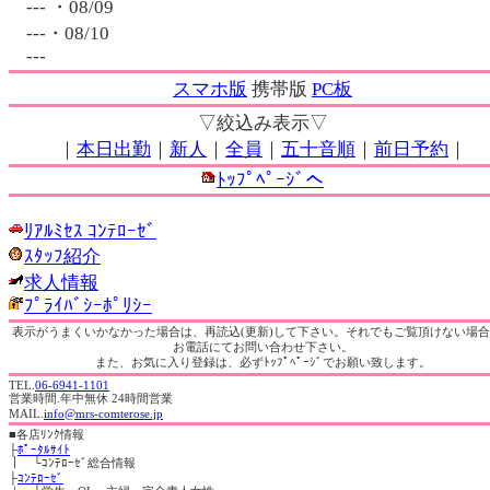
--- ・08/09
---・08/10
---
スマホ版
携帯版
PC板
▽絞込み表示▽
｜
本日出勤
｜
新人
｜
全員
｜
五十音順
｜
前日予約
｜
ﾄｯﾌﾟﾍﾟｰｼﾞへ
ﾘｱﾙﾐｾｽ ｺﾝﾃﾛｰｾﾞ
ｽﾀｯﾌ紹介
求人情報
ﾌﾟﾗｲﾊﾞｼｰﾎﾟﾘｼｰ
表示がうまくいかなかった場合は、再読込(更新)して下さい。それでもご覧頂けない場
お電話にてお問い合わせ下さい。
また、お気に入り登録は、必ずﾄｯﾌﾟﾍﾟｰｼﾞでお願い致します。
TEL.
06-6941-1101
営業時間.年中無休 24時間営業
MAIL.
info@mrs-comterose.jp
■
各店ﾘﾝｸ情報
├
ﾎﾟｰﾀﾙｻｲﾄ
｜ └ｺﾝﾃﾛｰｾﾞ総合情報
├
ｺﾝﾃﾛｰｾﾞ