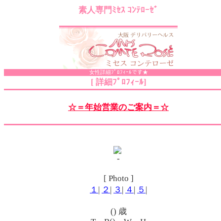
素人専門ﾐｾｽ ｺﾝﾃﾛｰｾﾞ
女性詳細ﾌﾟﾛﾌｨｰﾙです★
[ 詳細ﾌﾟﾛﾌｨｰﾙ]
☆＝年始営業のご案内＝☆
[ Photo ]
１
|
２
|
３
|
４
|
５
|
() 歳