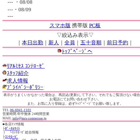
--- ・08/08
---・08/09
---
スマホ版
携帯版
PC板
▽絞込み表示▽
｜
本日出勤
｜
新人
｜
全員
｜
五十音順
｜
前日予約
｜
ﾄｯﾌﾟﾍﾟｰｼﾞへ
ﾘｱﾙﾐｾｽ ｺﾝﾃﾛｰｾﾞ
ｽﾀｯﾌ紹介
求人情報
ﾌﾟﾗｲﾊﾞｼｰﾎﾟﾘｼｰ
表示がうまくいかなかった場合は、再読込(更新)して下さい。それでもご覧頂けない場
お電話にてお問い合わせ下さい。
また、お気に入り登録は、必ずﾄｯﾌﾟﾍﾟｰｼﾞでお願い致します。
TEL.
06-6941-1101
営業時間.年中無休 24時間営業
MAIL.
info@mrs-comterose.jp
■
各店ﾘﾝｸ情報
├
ﾎﾟｰﾀﾙｻｲﾄ
｜ └ｺﾝﾃﾛｰｾﾞ総合情報
├
ｺﾝﾃﾛｰｾﾞ