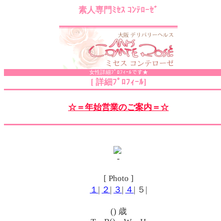
素人専門ﾐｾｽ ｺﾝﾃﾛｰｾﾞ
女性詳細ﾌﾟﾛﾌｨｰﾙです★
[ 詳細ﾌﾟﾛﾌｨｰﾙ]
☆＝年始営業のご案内＝☆
[ Photo ]
１
|
２
|
３
|
４
| ５|
() 歳