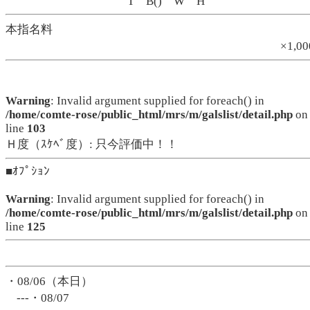
T B() W H
本指名料
×1,0
Warning
: Invalid argument supplied for foreach() in
/home/comte-rose/public_html/mrs/m/galslist/detail.php
on
line
103
Ｈ度（ｽｹﾍﾞ度）: 只今評価中！！
■ｵﾌﾟｼｮﾝ
Warning
: Invalid argument supplied for foreach() in
/home/comte-rose/public_html/mrs/m/galslist/detail.php
on
line
125
・08/06（本日）
---・08/07