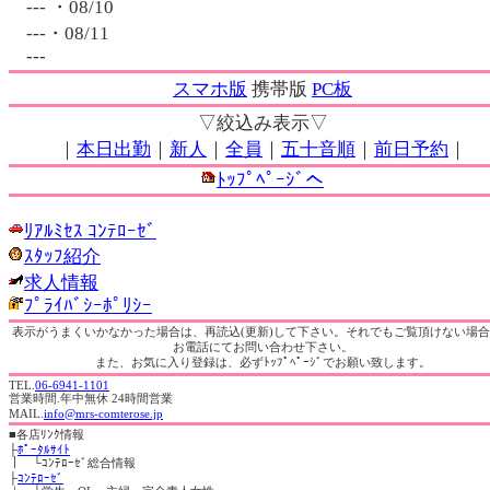
--- ・08/10
---・08/11
---
スマホ版
携帯版
PC板
▽絞込み表示▽
｜
本日出勤
｜
新人
｜
全員
｜
五十音順
｜
前日予約
｜
ﾄｯﾌﾟﾍﾟｰｼﾞへ
ﾘｱﾙﾐｾｽ ｺﾝﾃﾛｰｾﾞ
ｽﾀｯﾌ紹介
求人情報
ﾌﾟﾗｲﾊﾞｼｰﾎﾟﾘｼｰ
表示がうまくいかなかった場合は、再読込(更新)して下さい。それでもご覧頂けない場
お電話にてお問い合わせ下さい。
また、お気に入り登録は、必ずﾄｯﾌﾟﾍﾟｰｼﾞでお願い致します。
TEL.
06-6941-1101
営業時間.年中無休 24時間営業
MAIL.
info@mrs-comterose.jp
■
各店ﾘﾝｸ情報
├
ﾎﾟｰﾀﾙｻｲﾄ
｜ └ｺﾝﾃﾛｰｾﾞ総合情報
├
ｺﾝﾃﾛｰｾﾞ