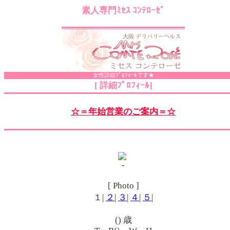
素人専門ﾐｾｽ ｺﾝﾃﾛｰｾﾞ
女性詳細ﾌﾟﾛﾌｨｰﾙです★
[ 詳細ﾌﾟﾛﾌｨｰﾙ]
☆＝年始営業のご案内＝☆
[ Photo ]
１|
２
|
３
|
４
|
５
|
() 歳