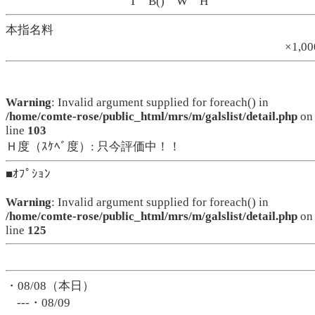
T B() W H
本指名料
×1,0
Warning
: Invalid argument supplied for foreach() in
/home/comte-rose/public_html/mrs/m/galslist/detail.php
on
line
103
Ｈ度（ｽｹﾍﾞ度）: 只今評価中！！
■ｵﾌﾟｼｮﾝ
Warning
: Invalid argument supplied for foreach() in
/home/comte-rose/public_html/mrs/m/galslist/detail.php
on
line
125
・08/08（本日）
---・08/09